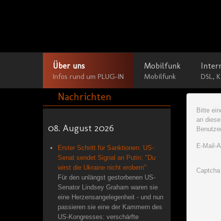
Über uns
Mobilfunk
Inter
Infos rund um PLUG-IN
Mobilfunk
DSL, K
Nachrichten
Bitte ei
an diese
08. August 2026
Benutzer
E-Mail-
Erster Schritt für Sanktionen: US-
Senat sendet Signal an Putin: "Du
wirst die Ukraine nicht erobern"
Captcha
Für den unlängst gestorbenen US-
Senator Lindsey Graham waren sie
eine Herzensangelegenheit - und nun
passieren sie eine der Kammern des
US-Kongresses: verschärfte