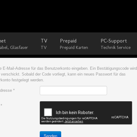
net
TV
Prepaid
PC-Support
abel, Glasfaser
TV
Prepaid Karten
Technik Service
ne E-Mail-Adresse für das Benutzerkonto eingeben. Ein Bestätigungscode wir
 verschickt. Sobald der Code vorliegt, kann ein neues Passwort für das
konto festgelegt werden.
Adresse
*
*
Senden